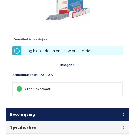
Deze afbeelding kan afwijken
Log hieronder in om jouw prijs te zien
Inloggen
Artikelnummer:
FA02077
Direct leverbaar
Beschrijving
Specificaties