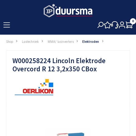
hoofdinhoud
0
Shop
Lastechniek
MMA/ lasinverters
Elektroden
W000258224 Lincoln Elektrode
Overcord R 12 3,2x350 CBox
Afbeeldingengalerij overslaan