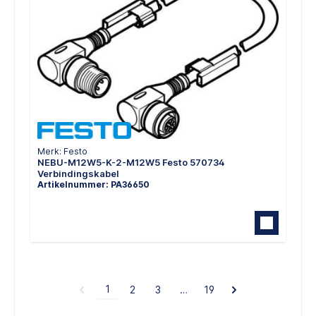
Merk: Festo
NEBU-M12W5-K-2-M12W5 Festo 570734
Verbindingskabel
Artikelnummer: PA36650
1
2
3
…
19