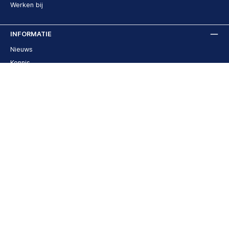
Werken bij
INFORMATIE
Nieuws
Kennis
Downloads
Veelgestelde vragen
Disclaimer en privacy
NIEUWSBRIEF
Meld je nu aan voor onze nieuwsbrief!
E-
mailadres
Deze site wordt beschermd door reCAPTCHA en de Google
Privacybeleid
en
Gebruiksvoorwaarden
zijn van toepassing.
Door verder te gaan bevestigt u dat u onze
privacyverklaring
hebt gelezen en onze
algemene voorwaarden
heeft geaccepteerd.