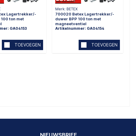
X
Merk: BETEX
ex Lagertrekker/-
700020 Betex Lagertrekker/-
 100 ton met
duwer BPP 100 ton met
l
magneetventiel
mmer: GA04153
Artikelnummer: GA04154
TOEVOEGEN
TOEVOEGEN
NIEUWSBRIEF