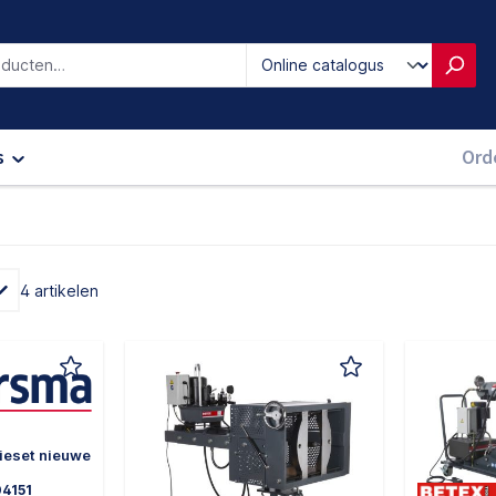
iken
s
Ord
4 artikelen
ieset nieuwe
04151