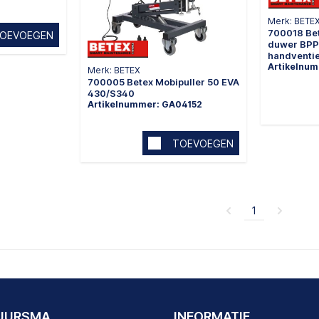
Merk: BETE
700018 Bet
OEVOEGEN
duwer BPP
handventie
Artikelnu
Merk: BETEX
700005 Betex Mobipuller 50 EVA
430/S340
Artikelnummer: GA04152
TOEVOEGEN
1
DUURSMA
INFORMATIE