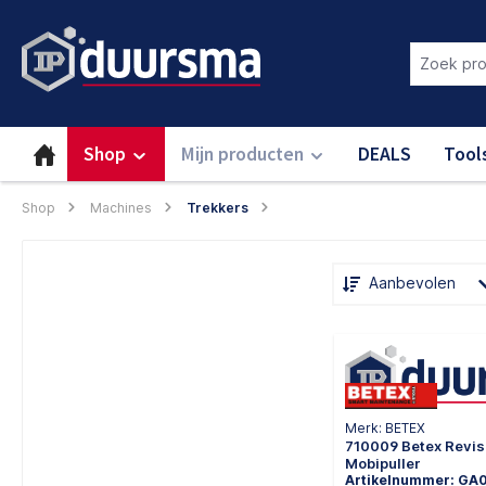
oekopdracht
Ga naar de hoofdnavigatie
Login om deze functie te gebru
Shop
Mijn producten
DEALS
Tool
Shop
Machines
Trekkers
Aanbevolen
Merk: BETEX
710009 Betex Revis
Mobipuller
Artikelnummer: GA