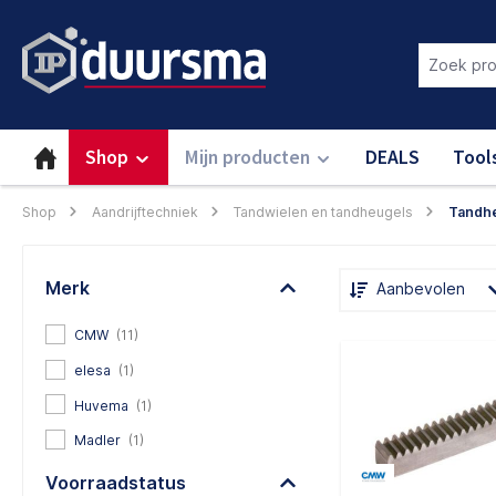
oekopdracht
Ga naar de hoofdnavigatie
Login om deze functie te gebru
Shop
Mijn producten
DEALS
Tool
Shop
Aandrijftechniek
Tandwielen en tandheugels
Tandhe
Merk
Aanbevolen
CMW
(11)
elesa
(1)
Huvema
(1)
Madler
(1)
Voorraadstatus