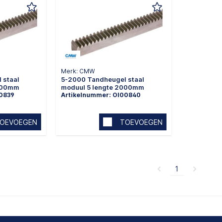
Merk: CMW
 staal
5-2000 Tandheugel staal
2000mm
moduul 5 lengte 2000mm
00839
Artikelnummer: OI00840
OEVOEGEN
TOEVOEGEN
1