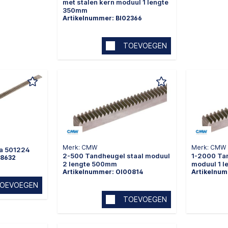
met stalen kern moduul 1 lengte
350mm
Artikelnummer: BI02366
TOEVOEGEN
Merk: CMW
Merk: CMW
a 501224
2-500 Tandheugel staal moduul
1-2000 Ta
58632
2 lengte 500mm
moduul 1 
Artikelnummer: OI00814
Artikelnu
OEVOEGEN
TOEVOEGEN