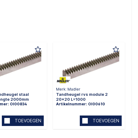
Merk: Madler
ndheugel staal
Tandheugel rvs module 2
lengte 2000mm
20x20 L=1000
mmer: OI00834
Artikelnummer: OI00610
TOEVOEGEN
TOEVOEGEN