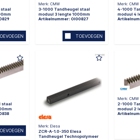
Merk: CMW
Merk: CMW
staal
3-1000 Tandheugel staal
4-1000 Ta
000mm
moduul 3 lengte 1000mm
moduul 4 
00829
Artikelnummer: OI00827
Artikelnu
OEVOEGEN
TOEVOEGEN
Merk: CMW
 staal
2-1000 Ta
000mm
moduul 2 
00838
Artikelnu
Merk: Elesa
OEVOEGEN
ZCR-A-1.0-350 Elesa
Tandheugel Technopolymeer