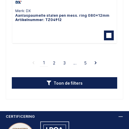
Merk: DX
Aanlaspaumelle stalen pen mess. ring 080x12mm
Artikelnummer: TZ04912
1
2
3
…
5
Toon de filters
CERTIFICERING