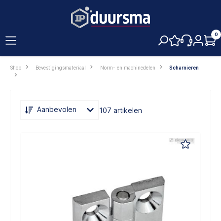
hoofdinhoud
0
Shop
Bevestigingsmateriaal
Norm- en machinedelen
Scharnieren
Aanbevolen
107 artikelen