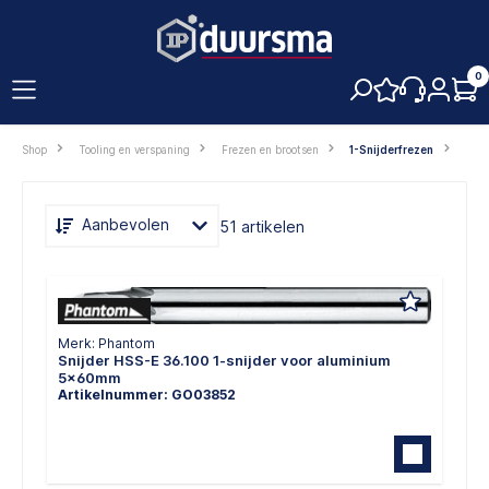
hoofdinhoud
0
Shop
Tooling en verspaning
Frezen en brootsen
1-Snijderfrezen
Aanbevolen
51 artikelen
Merk: Phantom
Snijder HSS-E 36.100 1-snijder voor aluminium
5x60mm
Artikelnummer: GO03852