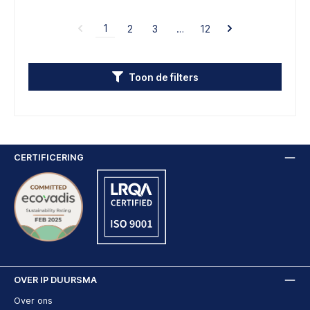
1
2
3
…
12
Toon de filters
CERTIFICERING
OVER IP DUURSMA
Over ons