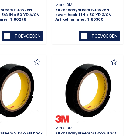
Merk: 3M
ysteem SJ3526N
Klikbandsysteem SJ3526N
 5/8 IN x 50 YD 4/CV
zwart hook 1 IN x 50 YD 3/CV
mmer: TI80298
Artikelnummer: TI80300
TOEVOEGEN
TOEVOEGEN
Merk: 3M
ysteem SJ3526N hook
Klikbandsysteem SJ3526N wit