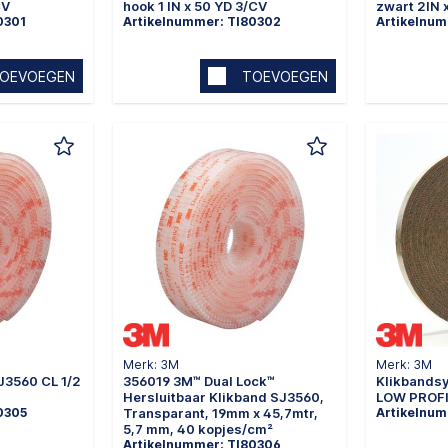
CV
hook 1 IN x 50 YD 3/CV
zwart 2IN 
0301
Artikelnummer: TI80302
Artikelnum
OEVOEGEN
TOEVOEGEN
Merk: 3M
Merk: 3M
J3560 CL 1/2
356019 3M™ Dual Lock™
Klikbands
Hersluitbaar Klikband SJ3560,
LOW PROFIL
0305
Transparant, 19mm x 45,7mtr,
Artikelnu
5,7 mm, 40 kopjes/cm²
Artikelnummer: TI80306