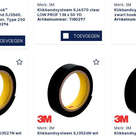
Merk: 3M
Merk: 3M
ock™
Klikbandsysteem SJ4570 clear
Klikbands
and SJ3560,
LOW PROF 1 IN x 50 YD
zwart hook
tr, Type 250
Artikelnummer: TI80297
Artikelnu
0296
TOEVOEGEN
OEVOEGEN
Merk: 3M
Merk: 3M
J3527N wit
Klikbandsysteem SJ3526N wit
Klikbands