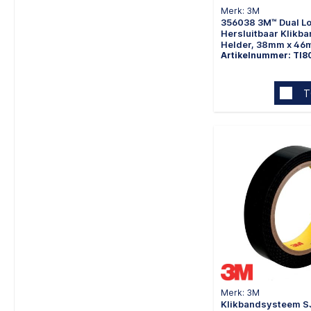
Merk: 3M
356038 3M™ Dual L
Hersluitbaar Klikb
Helder, 38mm x 46m
Artikelnummer: TI8
T
Merk: 3M
Klikbandsysteem S