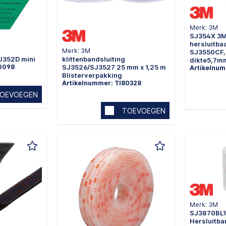
Merk: 3M
SJ354X 3M
hersluitba
Merk: 3M
SJ3550CF, 
J352D mini
klittenbandsluiting
dikte5,7m
80098
SJ3526/SJ3527 25 mm x 1,25 m
Artikelnum
Blisterverpakking
Artikelnummer: TI80328
OEVOEGEN
TOEVOEGEN
Merk: 3M
SJ3870BL1
Hersluitba