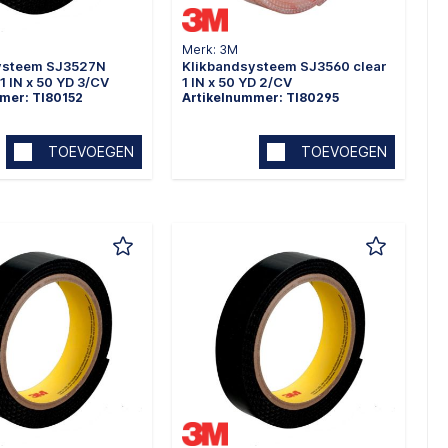
Merk: 3M
ysteem SJ3527N
Klikbandsysteem SJ3560 clear
1 IN x 50 YD 3/CV
1 IN x 50 YD 2/CV
mer: TI80152
Artikelnummer: TI80295
TOEVOEGEN
TOEVOEGEN