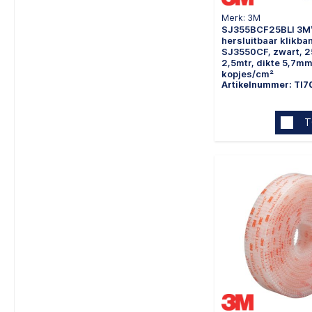
Merk: 3M
SJ355BCF25BLI 3M™
hersluitbaar klikba
SJ3550CF, zwart, 
2,5mtr, dikte 5,7mm
kopjes/cm²
Artikelnummer: TI7
T