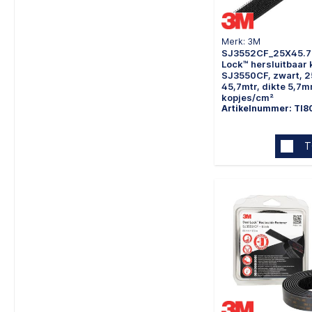
Merk: 3M
SJ3552CF_25X45.7
Lock™ hersluitbaar 
SJ3550CF, zwart, 
45,7mtr, dikte 5,7m
kopjes/cm²
Artikelnummer: TI8
T