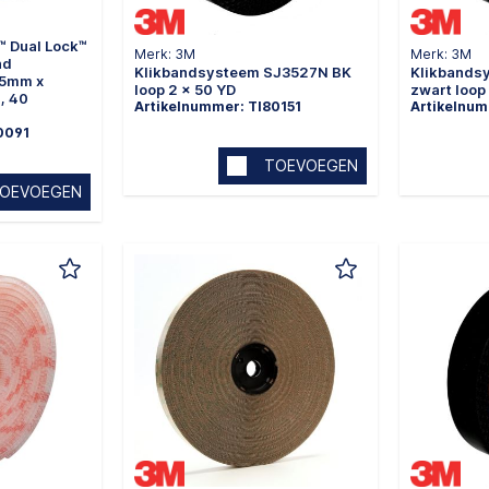
 Dual Lock™
Merk: 3M
Merk: 3M
nd
Klikbandsysteem SJ3527N BK
Klikbands
25mm x
loop 2 x 50 YD
zwart loop 
, 40
Artikelnummer: TI80151
Artikelnum
0091
TOEVOEGEN
OEVOEGEN