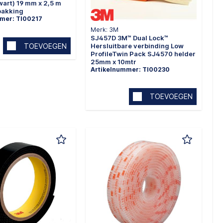
art) 19 mm x 2,5 m
pakking
mer: TI00217
Merk: 3M
SJ457D 3M™ Dual Lock™
Hersluitbare verbinding Low
TOEVOEGEN
ProfileTwin Pack SJ4570 helder
25mm x 10mtr
Artikelnummer: TI00230
TOEVOEGEN