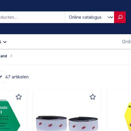
iken
s
Ord
band
47 artikelen