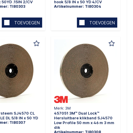
x 50YD .15IN 2/CV
hook 5/8 IN x 50 YD 4/CV
mer: TI80303
Artikelnummer: TI80304
TOEVOEGEN
TOEVOEGEN
Merk: 3M
ysteem SJ4570 CL
457051 3M™ Dual Lock™
E DL 5/8 IN x 50 YD
Hersluitbare klikband SJ4570
mmer: TI80307
Low Profile 50 mm x 46 m 3 mm
dik
Artikelnummer: TI80308