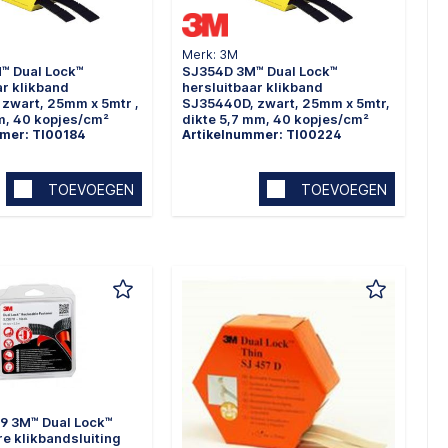
Merk: 3M
™ Dual Lock™
SJ354D 3M™ Dual Lock™
ar klikband
hersluitbaar klikband
zwart, 25mm x 5mtr ,
SJ35440D, zwart, 25mm x 5mtr,
m, 40 kopjes/cm²
dikte 5,7 mm, 40 kopjes/cm²
mer: TI00184
Artikelnummer: TI00224
TOEVOEGEN
TOEVOEGEN
9 3M™ Dual Lock™
re klikbandsluiting