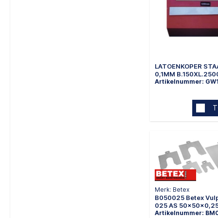
LATOENKOPER STAA
0,1MM B.150XL.25
Artikelnummer: GW
T
Merk: Betex
B050025 Betex Vulp
025 AS 50x50x0,
Artikelnummer: BM