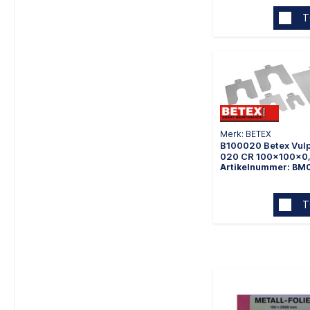
T
Merk: BETEX
B100020 Betex Vulp
020 CR 100x100x
Artikelnummer: BM
T