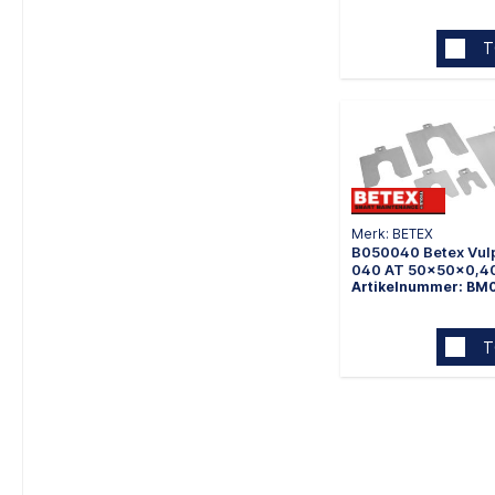
T
Merk: BETEX
B050040 Betex Vulp
040 AT 50x50x0,
Artikelnummer: BM
T