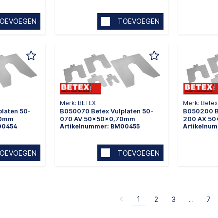
OEVOEGEN
TOEVOEGEN
Merk: BETEX
Merk: Betex
laten 50-
B050070 Betex Vulplaten 50-
B050200 Be
40mm
070 AV 50x50x0,70mm
200 AX 5
00454
Artikelnummer: BM00455
Artikelnu
OEVOEGEN
TOEVOEGEN
1
2
3
…
7