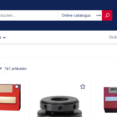
iken
s
Ord
161 artikelen