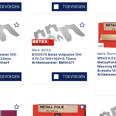
OEVOEGEN
TOEVOEGEN
Merk: BETEX
Merk: Reco
laten 100-
B100070 Betex Vulplaten 100-
MS63 0,0
0,20mm
070 CV 100x100x0,70mm
Metaalfoli
00469
Artikelnummer: BM00471
Messing 
Breedte 1
Artikelnu
OEVOEGEN
TOEVOEGEN