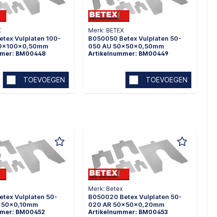
X
Merk: BETEX
tex Vulplaten 100-
B050050 Betex Vulplaten 50-
00x100x0,50mm
050 AU 50x50x0,50mm
mmer: BM00448
Artikelnummer: BM00449
TOEVOEGEN
TOEVOEGEN
Merk: Betex
tex Vulplaten 50-
B050020 Betex Vulplaten 50-
0x50x0,10mm
020 AR 50x50x0,20mm
mmer: BM00452
Artikelnummer: BM00453