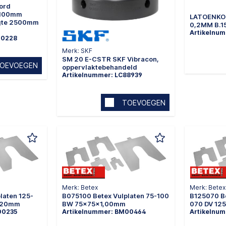
ord
0,100mm
LATOENKO
gte 2500mm
0,2MM B.
Artikelnu
00228
Merk: SKF
SM 20 E-CSTR SKF Vibracon,
OEVOEGEN
oppervlaktebehandeld
Artikelnummer: LC88939
TOEVOEGEN
Merk: Betex
Merk: Betex
laten 125-
B075100 Betex Vulplaten 75-100
B125070 Be
,20mm
BW 75x75x1,00mm
070 DV 1
00235
Artikelnummer: BM00464
Artikelnu