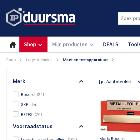
oekopdracht
Ga naar de hoofdnavigatie
Login om deze functie te gebru
Shop
Mijn producten
DEALS
Tool
Shop
Lagertechniek
Meet en testapparatuur
Merk
Aanbevolen
Record
(24)
SKF
(64)
BETEX
(70)
Voorraadstatus
Merk: Record
Leverbaar op bestelling
(105)