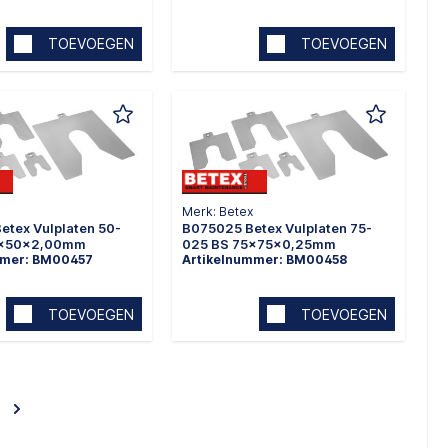
TOEVOEGEN
TOEVOEGEN
Merk: Betex
tex Vulplaten 50-
B075025 Betex Vulplaten 75-
0x50x2,00mm
025 BS 75x75x0,25mm
mmer: BM00457
Artikelnummer: BM00458
TOEVOEGEN
TOEVOEGEN