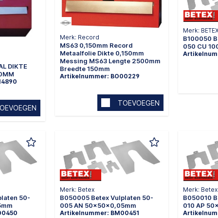
Merk: BETE
Merk: Record
B100050 Be
MS63 0,150mm Record
050 CU 1
Metaalfolie Dikte 0,150mm
Artikelnu
Messing MS63 Lengte 2500mm
L DIKTE
Breedte 150mm
00MM
Artikelnummer: BO00229
14890
TOEVOEGEN
OEVOEGEN
Merk: Betex
Merk: Betex
laten 50-
B050005 Betex Vulplaten 50-
B050010 Be
25mm
005 AN 50x50x0,05mm
010 AP 5
00450
Artikelnummer: BM00451
Artikelnu