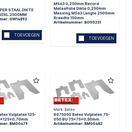
MS63 0,250mm Record
Metaalfolie Dikte 0,250mm
PER STAAL DIKTE
Messing MS63 Lengte 2500mm
150XL.2500MM
Breedte 150mm
mmer: GW14892
Artikelnummer: BO00231
TOEVOEGEN
TOEVOEGEN
Merk: Betex
tex Vulplaten 125-
B075050 Betex Vulplaten 75-
25x125x0,70mm
050 BU 75x75x0,50mm
mmer: BM00479
Artikelnummer: BM00482