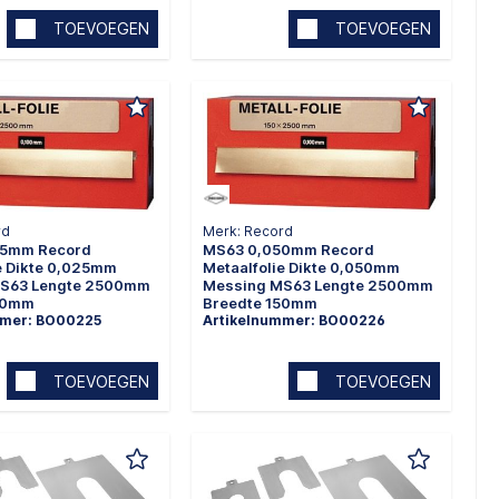
TOEVOEGEN
TOEVOEGEN
rd
Merk: Record
25mm Record
MS63 0,050mm Record
e Dikte 0,025mm
Metaalfolie Dikte 0,050mm
MS63 Lengte 2500mm
Messing MS63 Lengte 2500mm
50mm
Breedte 150mm
mmer: BO00225
Artikelnummer: BO00226
TOEVOEGEN
TOEVOEGEN