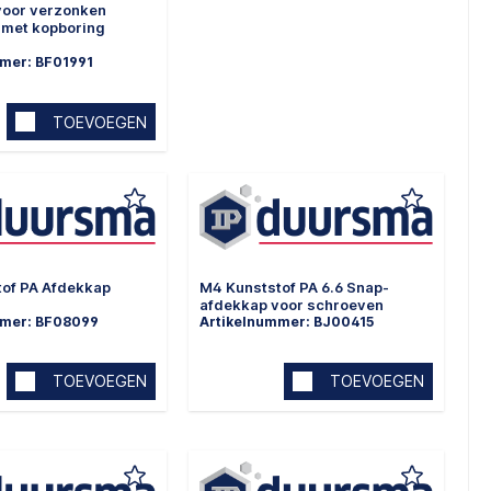
voor verzonken
 met kopboring
mer: BF01991
TOEVOEGEN
tof PA Afdekkap
M4 Kunststof PA 6.6 Snap-
afdekkap voor schroeven
mmer: BF08099
Artikelnummer: BJ00415
TOEVOEGEN
TOEVOEGEN