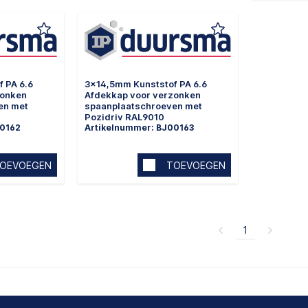
 PA 6.6
3x14,5mm Kunststof PA 6.6
zonken
Afdekkap voor verzonken
en met
spaanplaatschroeven met
Pozidriv RAL9010
00162
Artikelnummer: BJ00163
OEVOEGEN
TOEVOEGEN
1