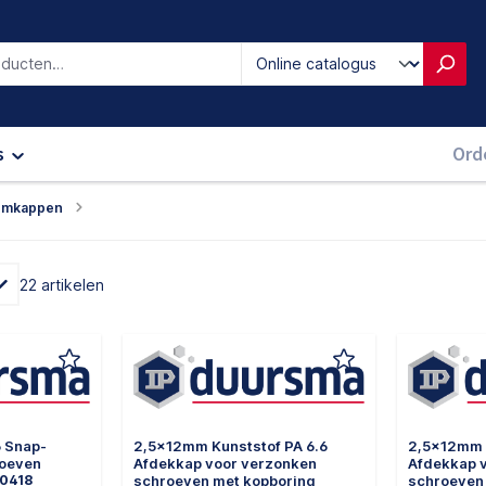
iken
s
Ord
rmkappen
22 artikelen
6 Snap-
2,5x12mm Kunststof PA 6.6
2,5x12mm 
roeven
Afdekkap voor verzonken
Afdekkap 
00418
schroeven met kopboring
schroeven