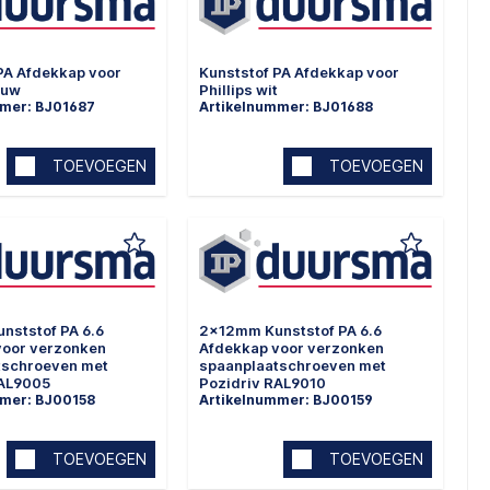
PA Afdekkap voor
Kunststof PA Afdekkap voor
auw
Phillips wit
mmer: BJ01687
Artikelnummer: BJ01688
TOEVOEGEN
TOEVOEGEN
nststof PA 6.6
2x12mm Kunststof PA 6.6
voor verzonken
Afdekkap voor verzonken
tschroeven met
spaanplaatschroeven met
RAL9005
Pozidriv RAL9010
mmer: BJ00158
Artikelnummer: BJ00159
TOEVOEGEN
TOEVOEGEN