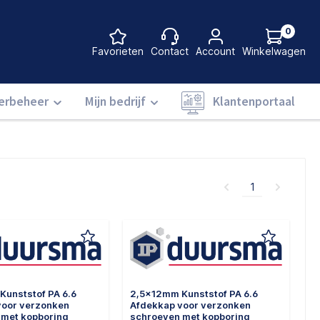
0
Favorieten
Contact
Account
Winkelwagen
Login om deze functie te gebruiken
Login om deze functie te gebruiken
Login om deze fu
erbeheer
Mijn bedrijf
Klantenportaal
1
Kunststof PA 6.6
2,5x12mm Kunststof PA 6.6
voor verzonken
Afdekkap voor verzonken
 met kopboring
schroeven met kopboring