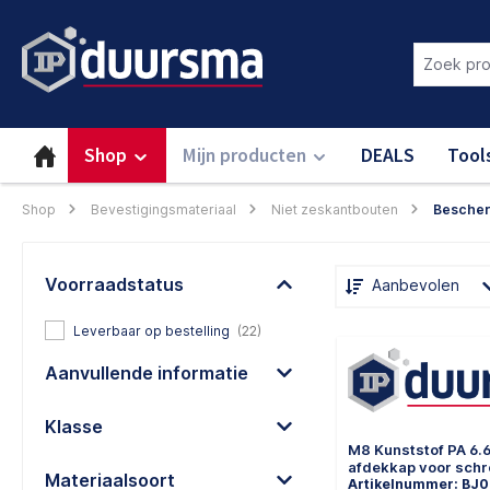
oekopdracht
Ga naar de hoofdnavigatie
Login om deze functie te gebru
Shop
Mijn producten
DEALS
Tool
Shop
Bevestigingsmateriaal
Niet zeskantbouten
Besche
Voorraadstatus
Aanbevolen
Leverbaar op bestelling
(22)
Aanvullende informatie
Klasse
M8 Kunststof PA 6.
afdekkap voor sch
Materiaalsoort
Artikelnummer: BJ