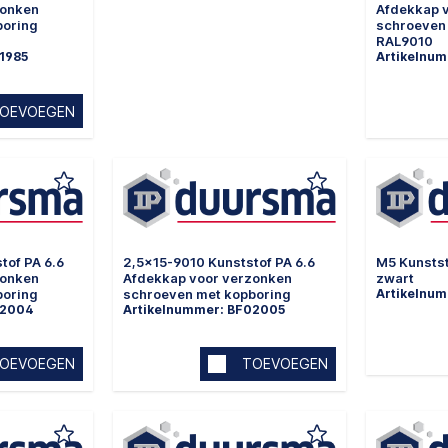
zonken
Afdekkap 
boring
schroeven
RAL9010
1985
Artikelnum
OEVOEGEN
tof PA 6.6
2,5x15-9010 Kunststof PA 6.6
M5 Kunsts
zonken
Afdekkap voor verzonken
zwart
boring
schroeven met kopboring
Artikelnu
02004
Artikelnummer: BF02005
OEVOEGEN
TOEVOEGEN