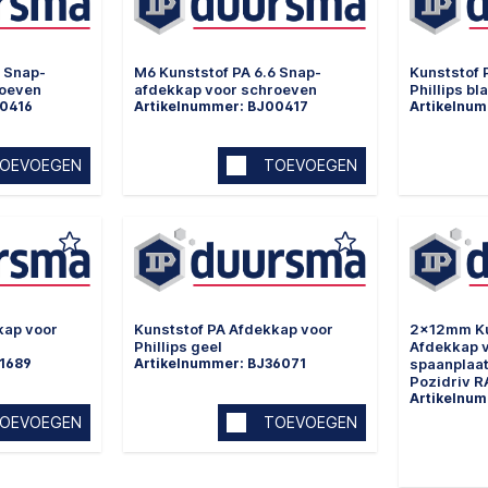
6 Snap-
M6 Kunststof PA 6.6 Snap-
Kunststof 
roeven
afdekkap voor schroeven
Phillips bl
00416
Artikelnummer: BJ00417
Artikelnu
OEVOEGEN
TOEVOEGEN
kap voor
Kunststof PA Afdekkap voor
2x12mm Ku
Phillips geel
Afdekkap 
01689
Artikelnummer: BJ36071
spaanplaa
Pozidriv 
Artikelnu
OEVOEGEN
TOEVOEGEN