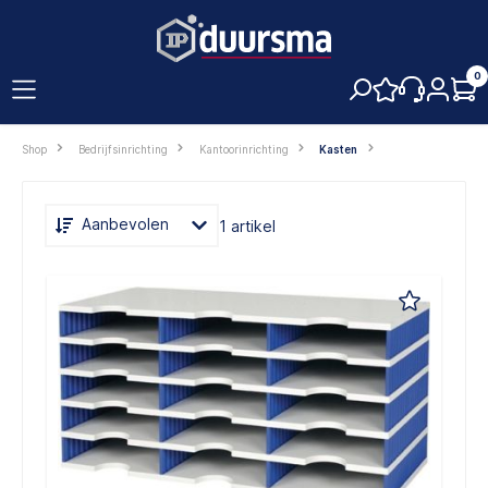
hoofdinhoud
0
Shop
Bedrijfsinrichting
Kantoorinrichting
Kasten
Aanbevolen
1 artikel