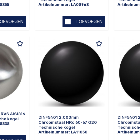
08855
Artikelnummer: LA08968
Artikelnum
OEVOEGEN
TOEVOEGEN
RVS AISI316
DIN≈5401 2,000mm
DIN≈5401
che kogel
Chroomstaal HRc 60-67 G20
Chroomsta
08838
Technische kogel
Technisch
Artikelnummer: LA11050
Artikelnum