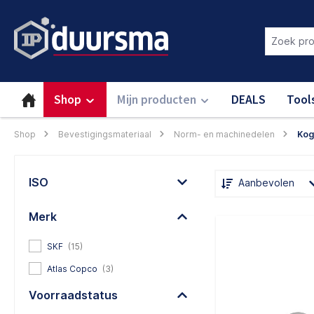
oekopdracht
Ga naar de hoofdnavigatie
Login om deze functie te gebru
Shop
Mijn producten
DEALS
Tool
Shop
Bevestigingsmateriaal
Norm- en machinedelen
Kog
ISO
Aanbevolen
Merk
SKF
(15)
Atlas Copco
(3)
Voorraadstatus