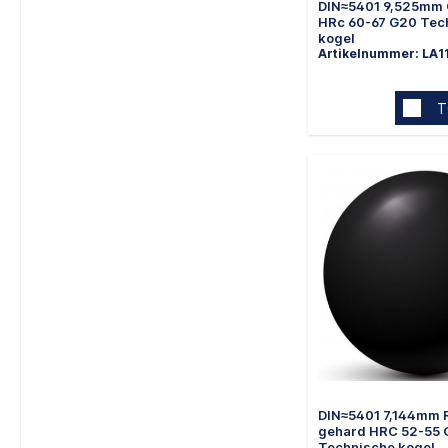
DIN≈5401 9,525mm 
HRc 60-67 G20 Tec
kogel
Artikelnummer: LA1
T
DIN≈5401 7,144mm 
gehard HRC 52-55 
Technische kogel