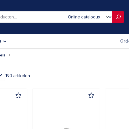
iken
s
Ord
els
190 artikelen