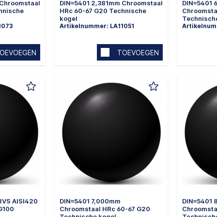
Chroomstaal
DIN≈5401 2,381mm Chroomstaal
DIN≈5401
hnische
HRc 60-67 G20 Technische
Chroomsta
kogel
Technisch
1073
Artikelnummer: LA11051
Artikelnum
OEVOEGEN
TOEVOEGEN
RVS AISI420
DIN≈5401 7,000mm
DIN≈5401
G100
Chroomstaal HRc 60-67 G20
Chroomsta
Technische kogel
Technisch