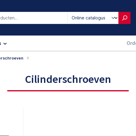
iken
s
Ord
derschroeven
Cilinderschroeven