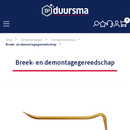
hoofdinhoud
0
Shop
Gereedschappen
Handgereedschap
Breek- en demontagegereedschap
Breek- en demontagegereedschap