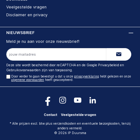
Veelgestelde vragen
Disclaimer en privacy
NIEUWSBRIEF
Meld je nu aan voor onze nieuwsbrief!
E-
mailadres
Deze site wordt beschermd door reCAPTCHA en de Google
Privacybeleid
en
Gebruiksvoorwaarden
zijn van toepassing.
Door verder te gaan bevestigt u dat u onze
privacyverklaring
hebt gelezen en onze
algemene voorwaarden
heeft geaccepteerd.
Contact
Veelgestelde vragen
* Alle prijzen excl. btw plus verzendkosten en eventuele bezorgkosten, tenzij
anders vermeld.
© 2026 IP Duursma