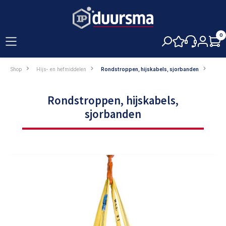
hoofdinhoud
0
Shop
Hijs- en hefmiddelen
Rondstroppen, hijskabels, sjorbanden
Rondstroppen, hijskabels,
sjorbanden