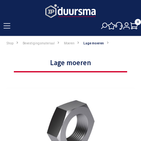
hoofdinhoud
0
Shop
Bevestigingsmateriaal
Moeren
Lage moeren
Lage moeren