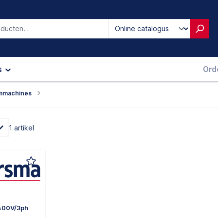
iken
s
Ord
ammachines
1 artikel
400V/3ph