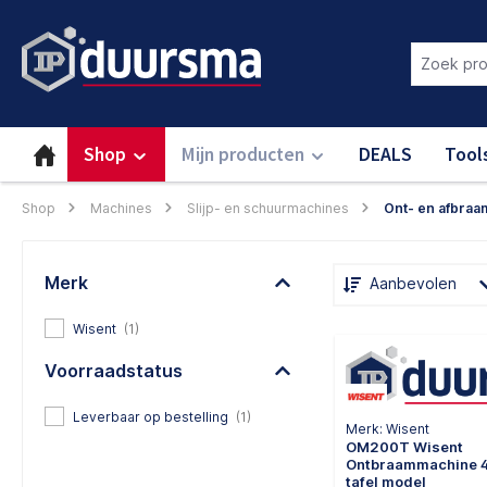
oekopdracht
Ga naar de hoofdnavigatie
Login om deze functie te gebru
Shop
Mijn producten
DEALS
Tool
Shop
Machines
Slijp- en schuurmachines
Ont- en afbra
Merk
Aanbevolen
Wisent
(1)
Voorraadstatus
Leverbaar op bestelling
(1)
Merk: Wisent
OM200T Wisent
Ontbraammachine 
tafel model