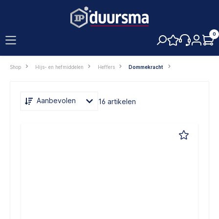
hoofdinhoud
0
Shop
Hijs- en hefmiddelen
Heffers
Dommekracht
Aanbevolen
16 artikelen