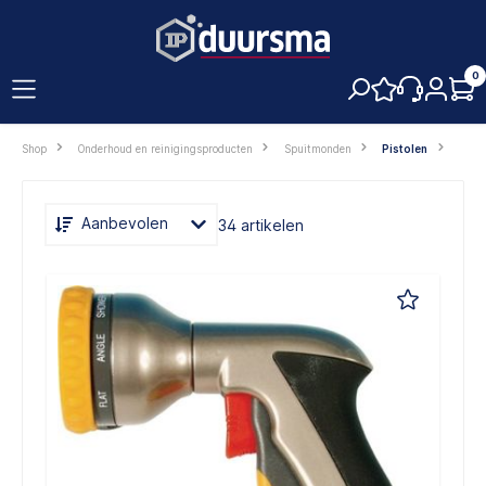
hoofdinhoud
0
Shop
Onderhoud en reinigingsproducten
Spuitmonden
Pistolen
Aanbevolen
34 artikelen