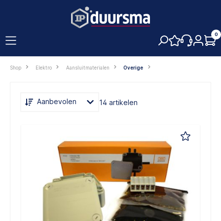
hoofdinhoud
0
Shop
Elektro
Aansluitmaterialen
Overige
Aanbevolen
14 artikelen