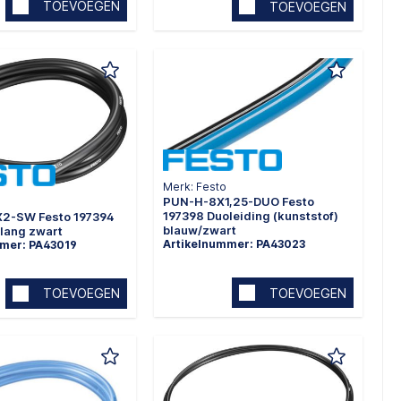
TOEVOEGEN
TOEVOEGEN
Merk: Festo
PUN-H-8X1,25-DUO Festo
197398 Duoleiding (kunststof)
2-SW Festo 197394
blauw/zwart
lang zwart
Artikelnummer: PA43023
mmer: PA43019
TOEVOEGEN
TOEVOEGEN