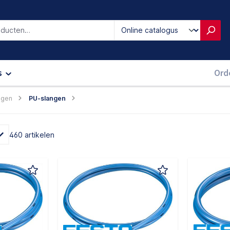
iken
s
Ord
ngen
PU-slangen
460 artikelen