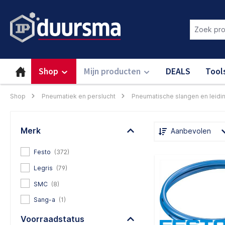
oekopdracht
Ga naar de hoofdnavigatie
Login om deze functie te gebru
Shop
Mijn producten
DEALS
Tool
Shop
Pneumatiek en perslucht
Pneumatische slangen en leidi
Merk
Aanbevolen
Festo
(372)
Legris
(79)
SMC
(8)
Sang-a
(1)
Voorraadstatus