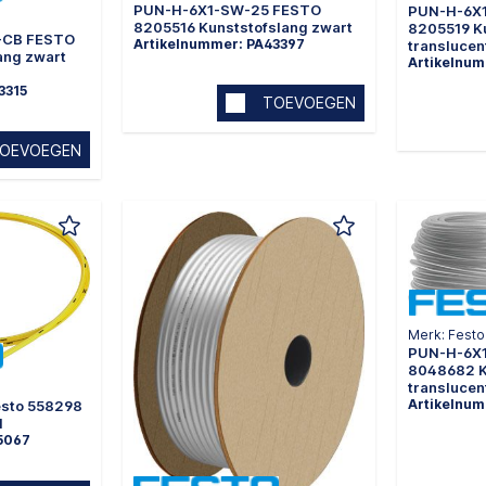
PUN-H-6X1-SW-25 FESTO
PUN-H-6X
8205516 Kunststofslang zwart
8205519 K
-CB FESTO
Artikelnummer: PA43397
translucen
ang zwart
Artikelnu
3315
TOEVOEGEN
OEVOEGEN
Merk: Festo
PUN-H-6X
8048682 K
translucen
Artikelnum
sto 558298
l
5067