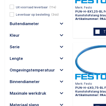
Uit voorraad leverbaar
(114)
Merk: Festo
PUN-H-8X1,25-BL F
Leverbaar op bestelling
(346)
Kunststofslang bla
Artikelnummer: PA
Buitendiameter
T
Kleur
Serie
Lengte
Omgevingstemperatuur
Binnendiameter
Merk: Festo
PUN-H-4X0,75-BL F
Kunststofslang bla
Maximale werkdruk
Artikelnummer: PA
Materiaal slang