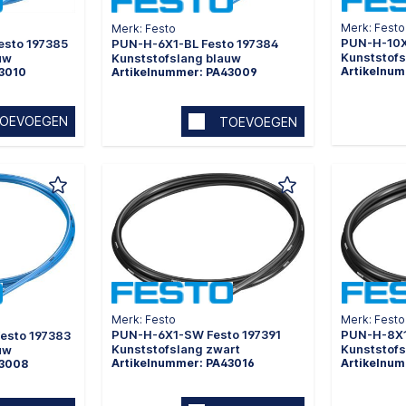
Merk: Festo
Merk: Festo
PUN-H-10X
esto 197385
PUN-H-6X1-BL Festo 197384
Kunststofs
uw
Kunststofslang blauw
Artikelnum
43010
Artikelnummer: PA43009
OEVOEGEN
TOEVOEGEN
Merk: Festo
Merk: Festo
PUN-H-8X1
PUN-H-6X1-SW Festo 197391
esto 197383
Kunststofs
Kunststofslang zwart
uw
Artikelnu
Artikelnummer: PA43016
43008