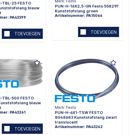
Merk: Festo
1-TBL-25 FESTO
PUN-H-16X2,5-GN Festo 558297
unststofslang blauw
Kunststofslang groen
t
Artikelnummer: PA15066
mmer: PA43399
TOEVOEGEN
TOEVOEGEN
1-TBL-500 FESTO
unststofslang blauw
Merk: Festo
t
PUN-H-6X1-TSW FESTO
mer: PA43261
8048683 Kunststofslang zwart
translucent
Artikelnummer: PA43262
TOEVOEGEN