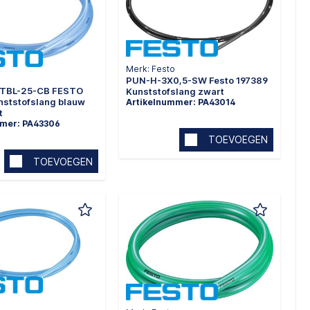
Merk: Festo
PUN-H-3X0,5-SW Festo 197389
-TBL-25-CB FESTO
Kunststofslang zwart
nststofslang blauw
Artikelnummer: PA43014
t
mmer: PA43306
TOEVOEGEN
TOEVOEGEN