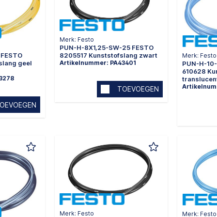
Merk: Festo
PUN-H-8X1,25-SW-25 FESTO
8205517 Kunststofslang zwart
 FESTO
Merk: Festo
Artikelnummer: PA43401
slang geel
PUN-H-10
610628 Ku
43278
translucen
Artikelnu
TOEVOEGEN
OEVOEGEN
Merk: Festo
Merk: Festo