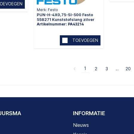
OEVOEGEN
Merk: Festo
PUN-H-4X0,75-SI-500 Festo
558271 Kunststofslang zilver
Artikelnummer: PA43214
TOEVOEGEN
1
2
3
…
20
DUURSMA
INFORMATIE
Nieuws