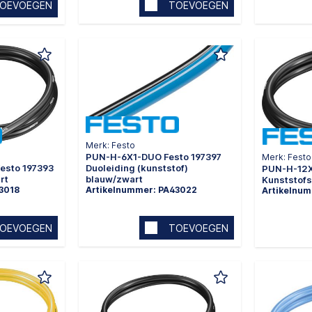
TOEVOEGEN
OEVOEGEN
Merk: Festo
PUN-H-6X1-DUO Festo 197397
Merk: Festo
esto 197393
Duoleiding (kunststof)
PUN-H-12X
rt
blauw/zwart
Kunststofs
3018
Artikelnummer: PA43022
Artikelnu
OEVOEGEN
TOEVOEGEN