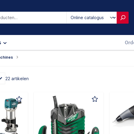
iken
s
Ord
chines
22 artikelen