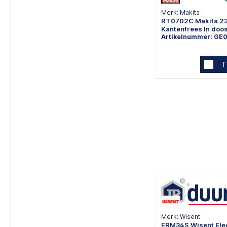
Merk: Makita
RT0702C Makita 2
Kantenfrees In doo
Artikelnummer: GE
T
Merk: Wisent
ERM34S Wisent Ele