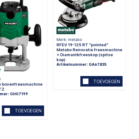
Merk: metabo
RFEV 19-125 RT "pointed"
Metabo Renovatie freesmachine
+ Diamantkfreeskop (spitse
kop)
Artikelnummer: GA67835
i
TOEVOEGEN
he bovenfreesmachine
TZ
mmer: GH07199
TOEVOEGEN