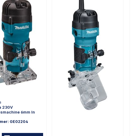
a
a 230V
esmachine 6mm In
mmer: GE02204