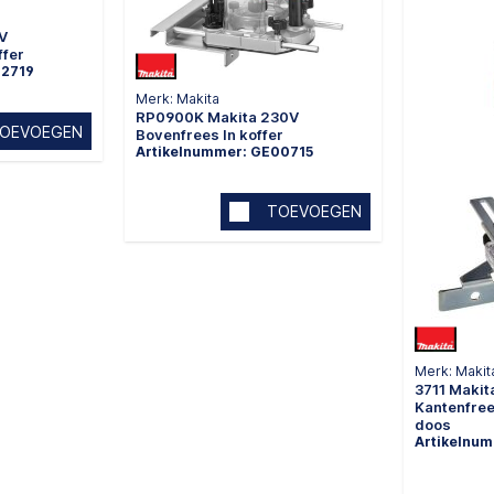
V
ffer
02719
Merk: Makita
RP0900K Makita 230V
OEVOEGEN
Bovenfrees In koffer
Artikelnummer: GE00715
TOEVOEGEN
Merk: Makit
3711 Makit
Kantenfre
doos
Artikelnu