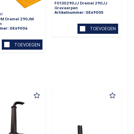
F0130290JJ Dremel 290JJ
Graveerpen
Artikelnummer: GE69005
el
JM Dremel 290JM
n
mmer: GE69006
TOEVOEGEN
TOEVOEGEN