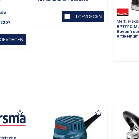
30V
TOEVOEGEN
s
Merk: Makit
02207
RP1111C M
Bovenfrees
Artikelnu
OEVOEGEN
ctrische