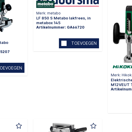
Merk: metabo
LF 850 S Metabo lakfrees, in
metabox 145
Artikelnummer: GA66720
etabo
TOEVOEGEN
65207
OEVOEGEN
Merk: Hikok
Elektrisc
M12VEUT 
Artikelnu