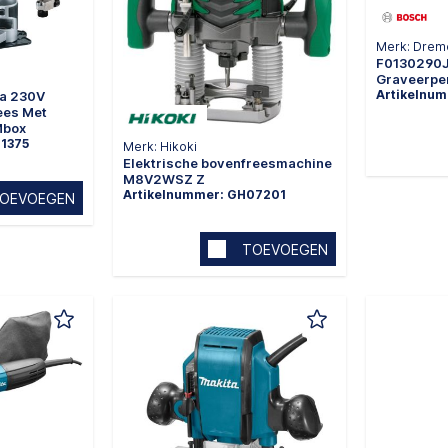
Merk: Drem
F0130290
Graveerpe
Artikelnu
a 230V
ees Met
Mbox
01375
Merk: Hikoki
Elektrische bovenfreesmachine
M8V2WSZ Z
Artikelnummer: GH07201
OEVOEGEN
TOEVOEGEN