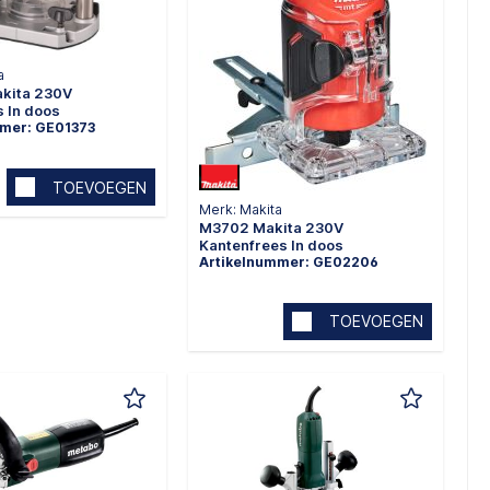
a
akita 230V
 In doos
mmer: GE01373
TOEVOEGEN
Merk: Makita
M3702 Makita 230V
Kantenfrees In doos
Artikelnummer: GE02206
TOEVOEGEN