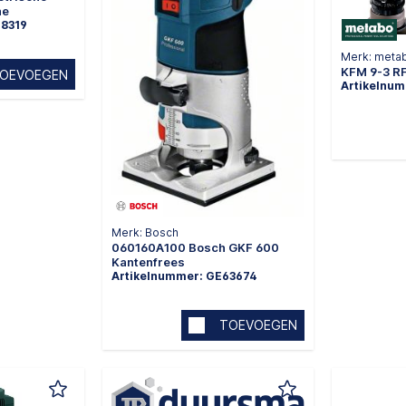
ne
08319
Merk: meta
KFM 9-3 R
OEVOEGEN
Artikelnu
Merk: Bosch
060160A100 Bosch GKF 600
Kantenfrees
Artikelnummer: GE63674
TOEVOEGEN