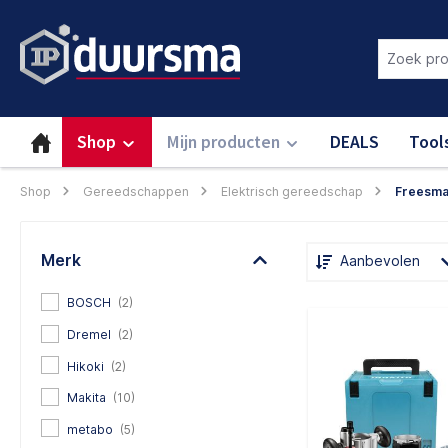
oekopdracht
Ga naar de hoofdnavigatie
Login om deze functie te gebru
Shop
Mijn producten
DEALS
Tool
Shop
Gereedschappen
Elektrisch gereedschap
Freesma
Merk
Aanbevolen
BOSCH
(2)
Dremel
(2)
Hikoki
(2)
Makita
(10)
metabo
(5)