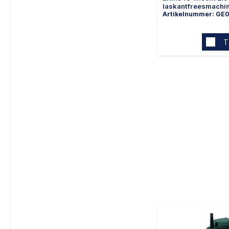
laskantfreesmachi
Artikelnummer: GE
T