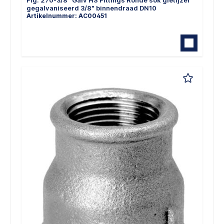
Fig. 270-3/8" Galv HS Fittings Ronde sok gietijzer
gegalvaniseerd 3/8" binnendraad DN10
Artikelnummer: AC00451