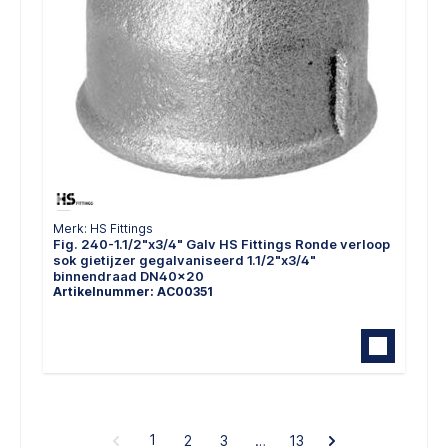
Merk: HS Fittings
Fig. 240-1.1/2"x3/4" Galv HS Fittings Ronde verloop
sok gietijzer gegalvaniseerd 1.1/2"x3/4"
binnendraad DN40x20
Artikelnummer: AC00351
1
2
3
…
13