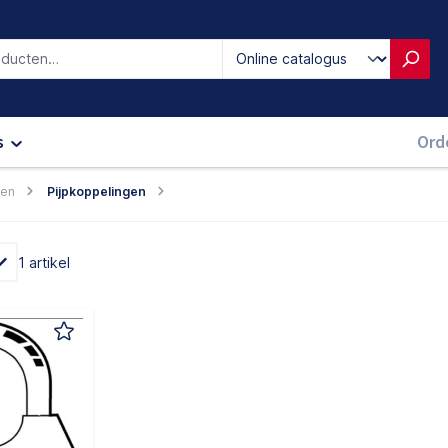
iken
s
Ord
men
Pijpkoppelingen
1 artikel