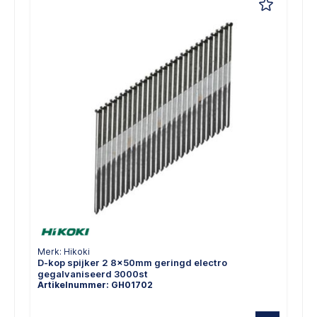
Merk: Hikoki
D-kop spijker 2 8x50mm geringd electro
gegalvaniseerd 3000st
Artikelnummer: GH01702