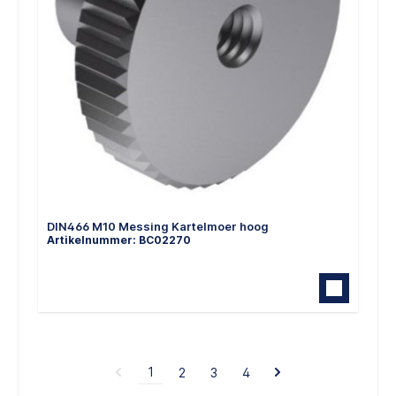
DIN466 M10 Messing Kartelmoer hoog
Artikelnummer: BC02270
1
2
3
4