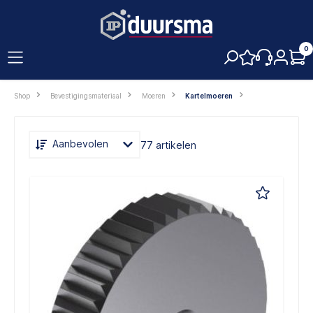
hoofdinhoud
0
Shop
Bevestigingsmateriaal
Moeren
Kartelmoeren
Aanbevolen
77 artikelen