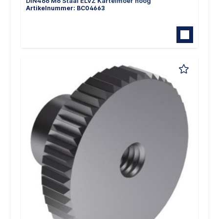
DIN466 M6 Staal ELVZ Kartelmoer hoog
Artikelnummer: BC04663