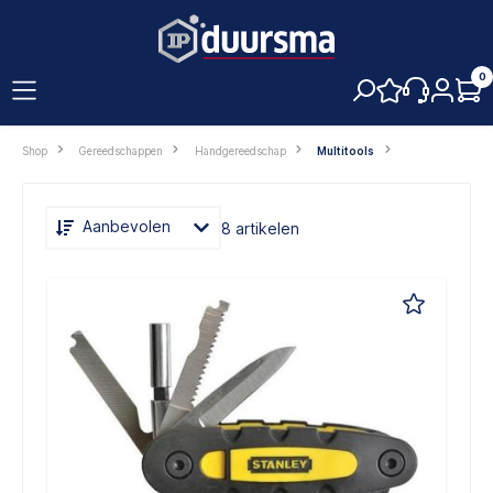
hoofdinhoud
0
Shop
Gereedschappen
Handgereedschap
Multitools
Aanbevolen
8 artikelen