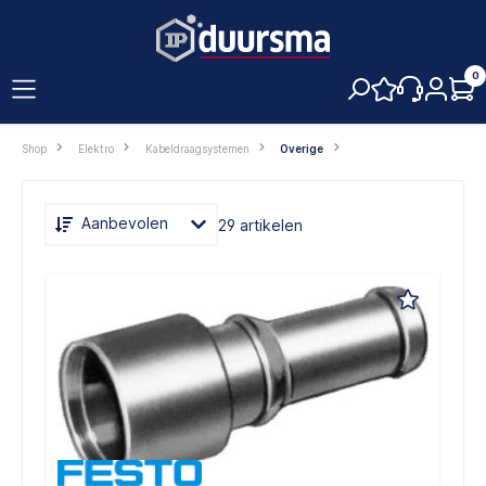
hoofdinhoud
0
Shop
Elektro
Kabeldraagsystemen
Overige
Aanbevolen
29 artikelen