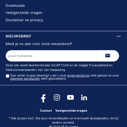
Downloads
Veelgestelde vragen
Disclaimer en privacy
NIEUWSBRIEF
Meld je nu aan voor onze nieuwsbrief!
E-
mailadres
Deze site wordt beschermd door reCAPTCHA en de Google
Privacybeleid
en
Gebruiksvoorwaarden
zijn van toepassing.
Door verder te gaan bevestigt u dat u onze
privacyverklaring
hebt gelezen en onze
algemene voorwaarden
heeft geaccepteerd.
Contact
Veelgestelde vragen
* Alle prijzen excl. btw plus verzendkosten en eventuele bezorgkosten, tenzij
anders vermeld.
© 2026 IP Duursma