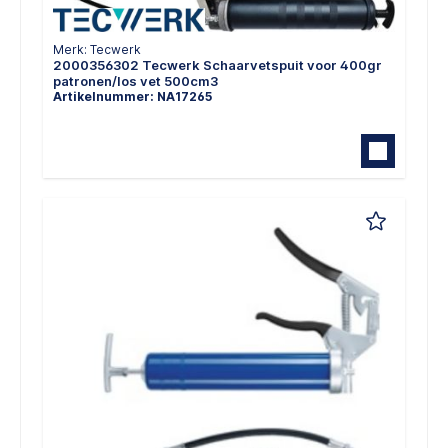
Merk: Tecwerk
2000356302 Tecwerk Schaarvetspuit voor 400gr
patronen/los vet 500cm3
Artikelnummer: NA17265