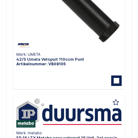
Merk: UMETA
42/S Umeta Vetspuit 110ccm Punt
Artikelnummer: VB08105
Merk: metabo
FP 18 LTX Metabo accu vetspuit 18 Volt, 2st accu's