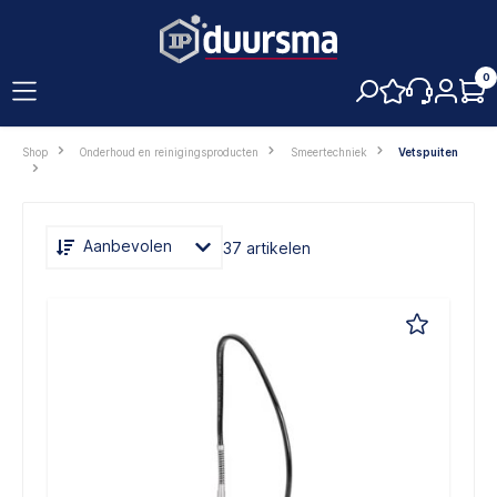
hoofdinhoud
0
Shop
Onderhoud en reinigingsproducten
Smeertechniek
Vetspuiten
Aanbevolen
37 artikelen