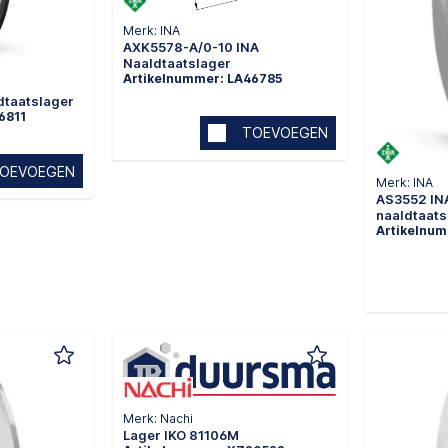
Merk: INA
AXK5578-A/0-10 INA
Naaldtaatslager
Artikelnummer: LA46785
dtaatslager
6811
TOEVOEGEN
OEVOEGEN
Merk: INA
AS3552 INA
naaldtaats
Artikelnu
Merk: Nachi
Lager IKO 81106M