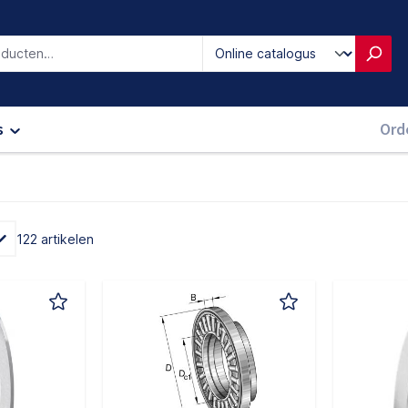
iken
s
Ord
122 artikelen