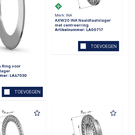
Merk: INA
AXW20 INA Naaldtaatslager
met centreerring
Artikelnummer: LA00717
TOEVOEGEN
 Ring voor
lager
mmer: LA47030
TOEVOEGEN