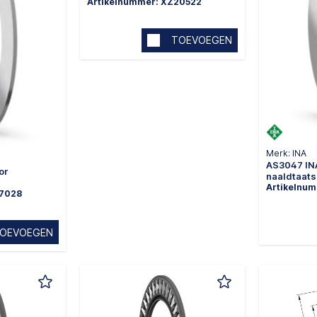
Artikelnummer: XZ20522
TOEVOEGEN
Merk: INA
AS3047 IN
or
naaldtaats
Artikelnu
47028
OEVOEGEN