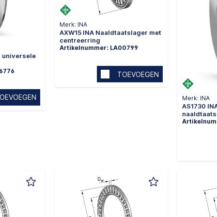
Merk: INA
AXW15 INA Naaldtaatslager met
centreerring
Artikelnummer: LA00799
 universele
86776
TOEVOEGEN
OEVOEGEN
Merk: INA
AS1730 INA
naaldtaats
Artikelnu