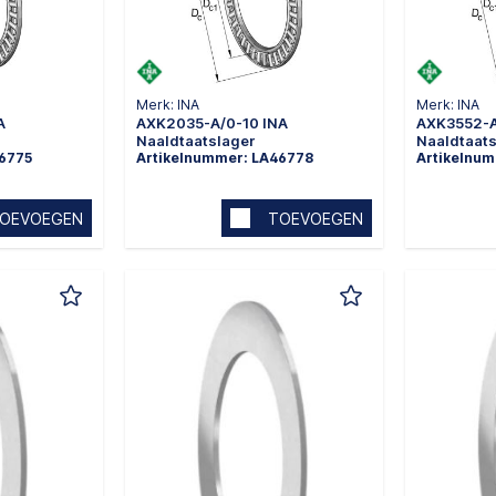
Merk: INA
Merk: INA
A
AXK2035-A/0-10 INA
AXK3552-A
Naaldtaatslager
Naaldtaat
46775
Artikelnummer: LA46778
Artikelnu
OEVOEGEN
TOEVOEGEN