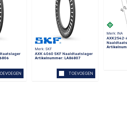
Merk: INA
AXK2542-A
Naaldtaat
Artikelnu
Merk: SKF
dtaatslager
AXK 4060 SKF Naaldtaatslager
86806
Artikelnummer: LA86807
OEVOEGEN
TOEVOEGEN