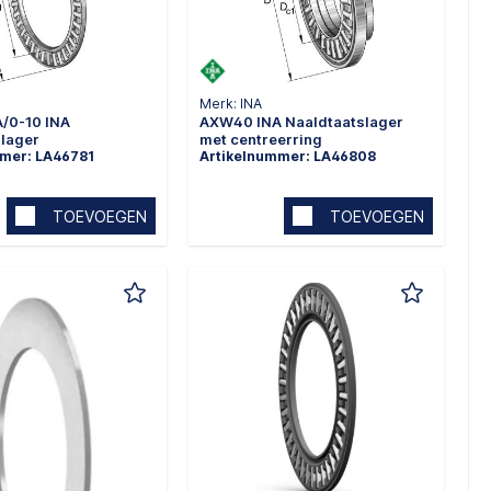
Merk: INA
/0-10 INA
AXW40 INA Naaldtaatslager
slager
met centreerring
mmer: LA46781
Artikelnummer: LA46808
TOEVOEGEN
TOEVOEGEN