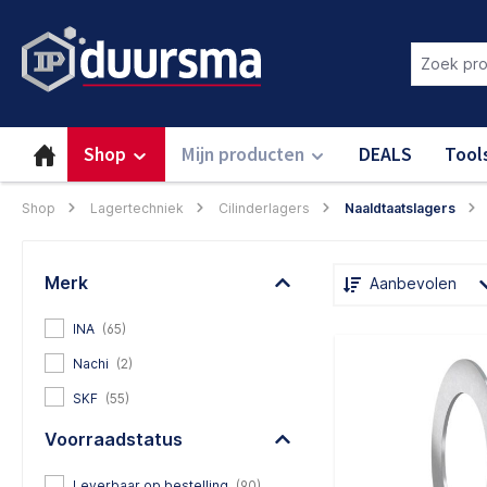
oekopdracht
Ga naar de hoofdnavigatie
Login om deze functie te gebru
Shop
Mijn producten
DEALS
Tool
Shop
Lagertechniek
Cilinderlagers
Naaldtaatslagers
Merk
Aanbevolen
INA
(65)
Nachi
(2)
SKF
(55)
Voorraadstatus
Leverbaar op bestelling
(90)