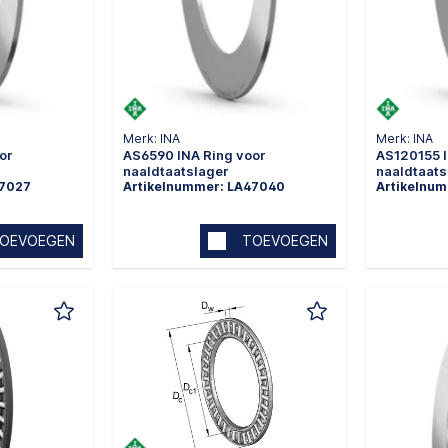
Merk: INA
Merk: INA
or
AS6590 INA Ring voor
AS120155 I
naaldtaatslager
naaldtaats
47027
Artikelnummer: LA47040
Artikelnu
OEVOEGEN
TOEVOEGEN