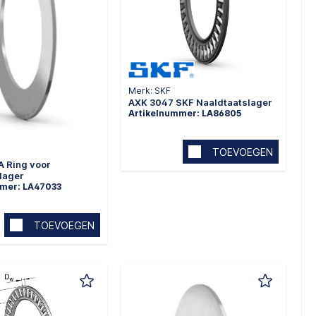
Merk: SKF
AXK 3047 SKF Naaldtaatslager
Artikelnummer: LA86805
TOEVOEGEN
A Ring voor
lager
mmer: LA47033
TOEVOEGEN