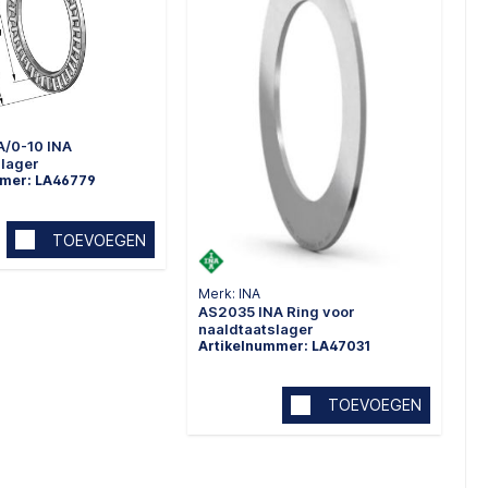
/0-10 INA
slager
mmer: LA46779
TOEVOEGEN
Merk: INA
AS2035 INA Ring voor
naaldtaatslager
Artikelnummer: LA47031
TOEVOEGEN