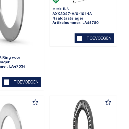
Merk: INA
AXK3047-A/0-10 INA
Naaldtaatslager
Artikelnummer: LA46780
TOEVOEGEN
 Ring voor
lager
mmer: LA47034
TOEVOEGEN