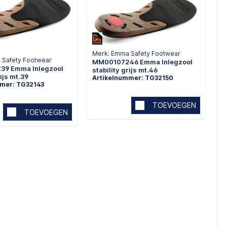
Merk: Emma Safety Footwear
 Safety Footwear
MM00107246 Emma Inlegzool
9 Emma Inlegzool
stability grijs mt.46
rijs mt.39
Artikelnummer: TG32150
mmer: TG32143
TOEVOEGEN
TOEVOEGEN