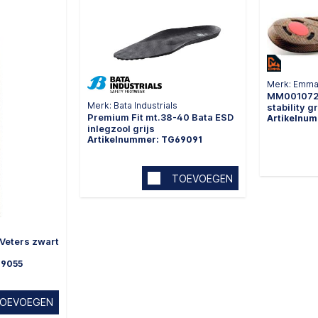
Merk: Emma
MM0010723
Merk: Bata Industrials
stability g
Premium Fit mt.38-40 Bata ESD
Artikelnu
inlegzool grijs
Artikelnummer: TG69091
TOEVOEGEN
 Veters zwart
69055
OEVOEGEN