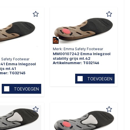
Merk: Emma Safety Footwear
MM00107242 Emma Inlegzool
stability grijs mt.42
 Safety Footwear
Artikelnummer: TG32146
1 Emma Inlegzool
rijs mt.41
mmer: TG32145
TOEVOEGEN
TOEVOEGEN