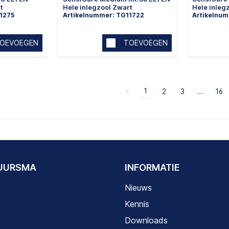
t
Hele inlegzool Zwart
Hele inleg
1275
Artikelnummer: TG11722
Artikelnu
OEVOEGEN
TOEVOEGEN
1
2
3
…
16
DUURSMA
INFORMATIE
Nieuws
Kennis
Downloads