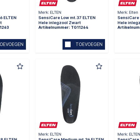
Merk: ELTEN
Merk: Elten
36 ELTEN
SensiCare Low mt.37 ELTEN
SensiCare
t
Hele inlegzool Zwart
Hele inleg
1263
Artikelnummer: TG11264
Artikelnu
OEVOEGEN
TOEVOEGEN
Merk: ELTEN
Merk: ELTE
48 ELTEN
SensiCare Medium mt.36 ELTEN
SensiCare