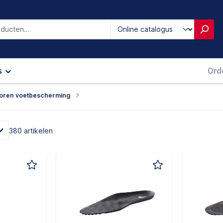
iken
s
Ord
oren voetbescherming
380 artikelen