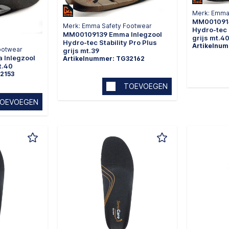
Merk: Emma
MM0010914
Merk: Emma Safety Footwear
Hydro-tec 
MM00109139 Emma Inlegzool
grijs mt.4
Hydro-tec Stability Pro Plus
Artikelnu
ootwear
grijs mt.39
Inlegzool
Artikelnummer: TG32162
mt.40
2153
TOEVOEGEN
OEVOEGEN