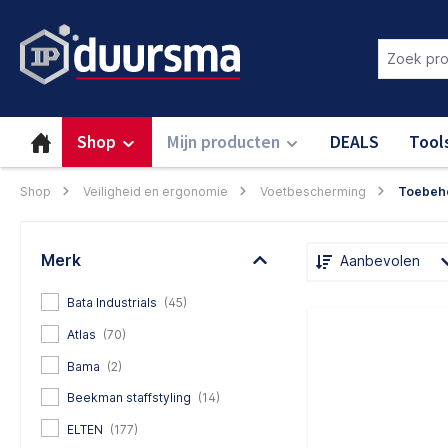
oekopdracht
Ga naar de hoofdnavigatie
Login om deze functie te gebru
Shop
Mijn producten
DEALS
Tool
Shop
Veiligheid en ergonomie
Voetbescherming
Toebeh
Merk
Aanbevolen
Bata Industrials
(45)
Atlas
(70)
Bama
(2)
Beekman staffstyling
(14)
ELTEN
(177)