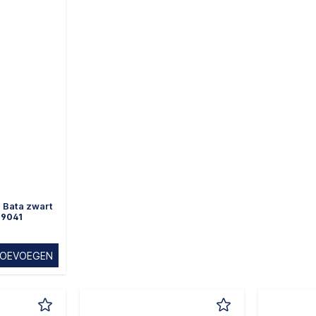
 Bata zwart
69041
OEVOEGEN