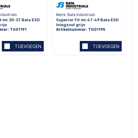
ndustrials
Merk: Bata Industrials
it mt.35-37 Bata ESD
Superior Fit mt.47-49 Bata ESD
rijs
Inlegzool grijs
mmer: TG01191
Artikelnummer: TG01195
TOEVOEGEN
TOEVOEGEN