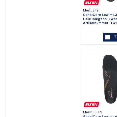
Merk: Elten
SensiCare Low mt.
Hele inlegzool Zwar
Artikelnummer: TG1
T
Merk: ELTEN
SensiCare Low mt.