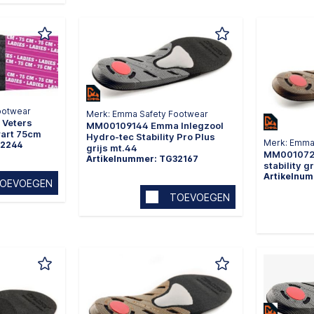
ootwear
Merk: Emma Safety Footwear
Veters
MM00109144 Emma Inlegzool
wart 75cm
Hydro-tec Stability Pro Plus
Merk: Emma
32244
grijs mt.44
MM0010724
Artikelnummer: TG32167
stability g
Artikelnu
OEVOEGEN
TOEVOEGEN