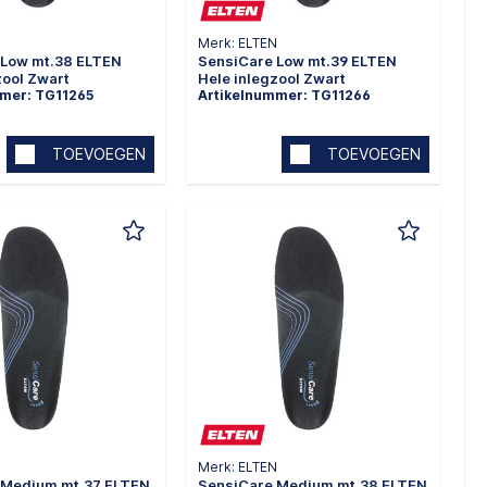
Merk: ELTEN
 Low mt.38 ELTEN
SensiCare Low mt.39 ELTEN
zool Zwart
Hele inlegzool Zwart
mmer: TG11265
Artikelnummer: TG11266
TOEVOEGEN
TOEVOEGEN
N
Merk: ELTEN
 Medium mt.37 ELTEN
SensiCare Medium mt.38 ELTEN