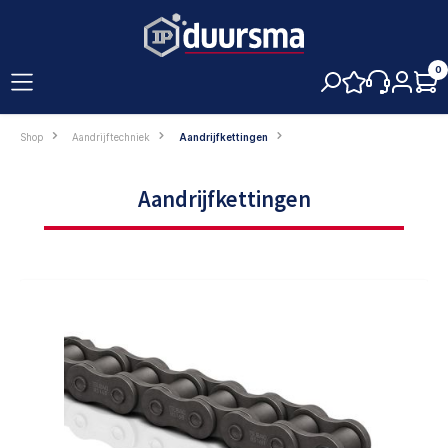
hoofdinhoud
0
Shop
Aandrijftechniek
Aandrijfkettingen
Aandrijfkettingen