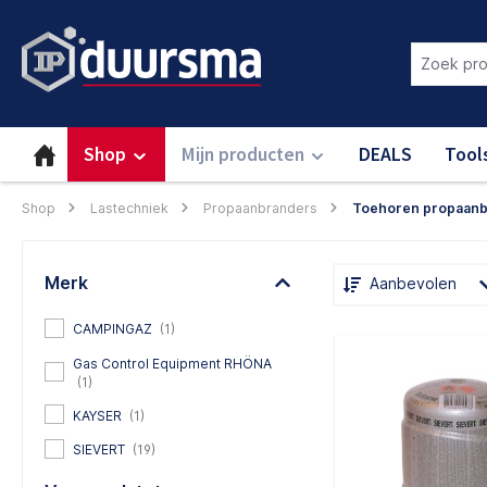
oekopdracht
Ga naar de hoofdnavigatie
Login om deze functie te gebru
Shop
Mijn producten
DEALS
Tool
Shop
Lastechniek
Propaanbranders
Toehoren propaanb
Merk
Aanbevolen
CAMPINGAZ
(1)
Gas Control Equipment RHÖNA
(1)
KAYSER
(1)
SIEVERT
(19)