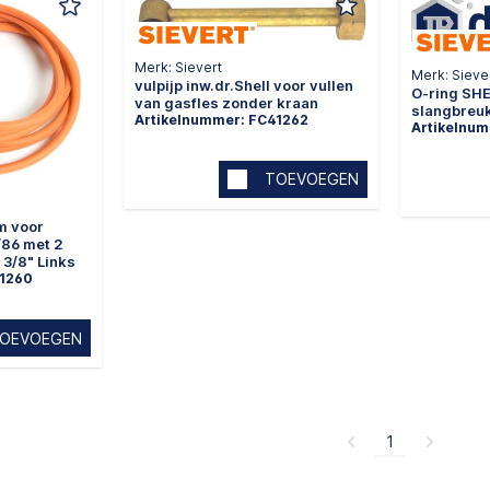
Merk: Sievert
Merk: Sieve
vulpijp inw.dr.Shell voor vullen
O-ring SHE
van gasfles zonder kraan
slangbreu
Artikelnummer: FC41262
Artikelnu
TOEVOEGEN
m voor
/86 met 2
 3/8" Links
41260
OEVOEGEN
1