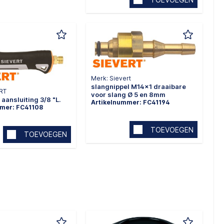
Merk: Sievert
slangnippel M14x1 draaibare
ERT
voor slang Ø 5 en 8mm
aansluiting 3/8 "L.
Artikelnummer: FC41194
mmer: FC41108
TOEVOEGEN
TOEVOEGEN