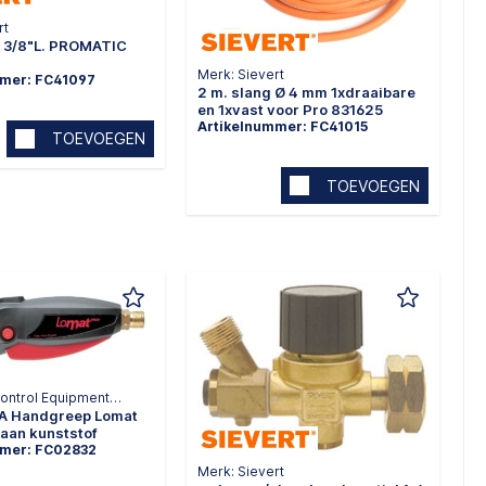
rt
 3/8"L. PROMATIC
Merk: Sievert
mmer: FC41097
2 m. slang Ø 4 mm 1xdraaibare
en 1xvast voor Pro 831625
Artikelnummer: FC41015
TOEVOEGEN
TOEVOEGEN
ontrol Equipment
A Handgreep Lomat
piëzo-propaan kunststof
mmer: FC02832
Merk: Sievert