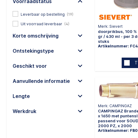
Voorraadstatus
Leverbaar op bestelling
(19)
Uit voorraad leverbaar
(4)
Merk: Sievert
doorprikbus, 100 % butaan - 190
Korte omschrijving
gr / 430 ml - per 3 dozen = 108
stuks
Artikelnummer: FC
Ontstekingstype
T
Geschikt voor
Aanvullende informatie
Lengte
Merk: CAMPINGAZ
Werkdruk
CAMPINGAZ Brand
x 1650 met puntenslijper vlam
passend voor SOU
2000 PZ, x 2000
Artikelnummer: FB