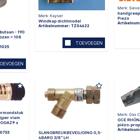
Merk: Sieve
handgreep
Merk: Kayser
Piezo
Windkap dichtmodel
Artikelnu
Artikelnummer: TZ04622
TOEVOEGEN
41025
OEVOEGEN
ermondstuk
Merk: Gas C
RHÖNA
GCE RHÖN
DOGAZ® x
Artikelnu
00753
SLANGBREUKBEVEILIGING 0,5-
4BARG 3/8'' LH