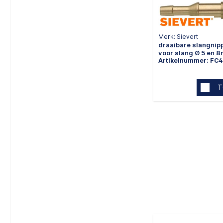
Merk: Sievert
draaibare slangnippel R 3
voor slang Ø 5 en 
Artikelnummer: FC
T