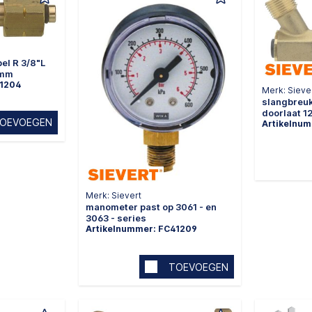
/8"L
8mm
41204
Merk: Sieve
slangbreuk
doorlaat 1
OEVOEGEN
Artikelnum
Merk: Sievert
manometer past op 3061 - en
3063 - series
Artikelnummer: FC41209
TOEVOEGEN