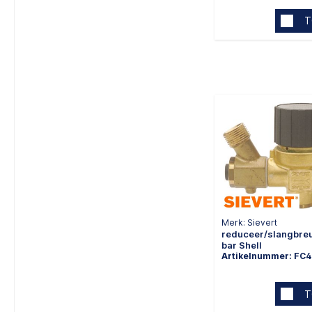
T
Merk: Sievert
reduceer/slangbreu
bar Shell
Artikelnummer: FC4
T