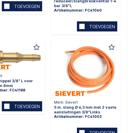
reduceer/slangbreukventiel 1-4
bar 3/8"L
TOEVOEGEN
Artikelnummer: FC41060
TOEVOEGEN
rt
nippel 3/8" L voor
 en 8mm
mer: FC41188
Merk: Sievert
TOEVOEGEN
5 m. slang Ø 6,3 mm met 2 vaste
aansluitingen 3/8"Links
Artikelnummer: FC41002
TOEVOEGEN