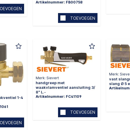
Artikelnummer: FB00758
OEVOEGEN
TOEVOEGEN
Merk: Sieve
Merk: Sievert
vast slang
handgreep met
slang Ø 5
waakvlamventiel aansluiting 3/
Artikelnum
8" L.-
Artikelnummer: FC41109
kventiel 1-4
1061
TOEVOEGEN
OEVOEGEN