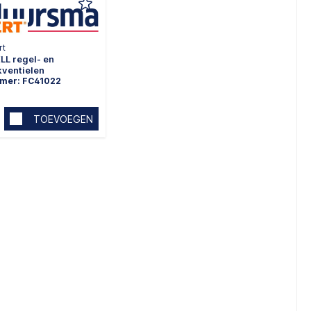
rt
LL regel- en
kventielen
mmer: FC41022
TOEVOEGEN