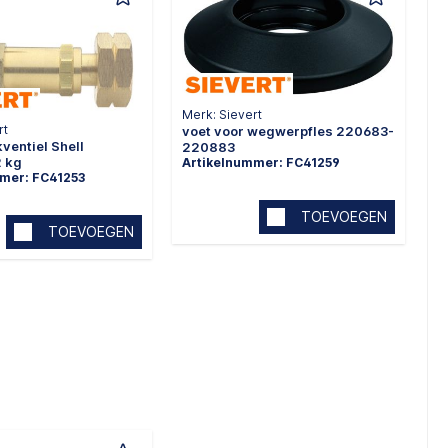
Merk: Sievert
rt
voet voor wegwerpfles 220683-
ventiel Shell
220883
2 kg
Artikelnummer: FC41259
mer: FC41253
TOEVOEGEN
TOEVOEGEN