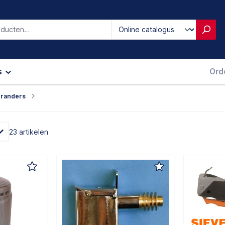
iken
s
Ord
randers
23 artikelen