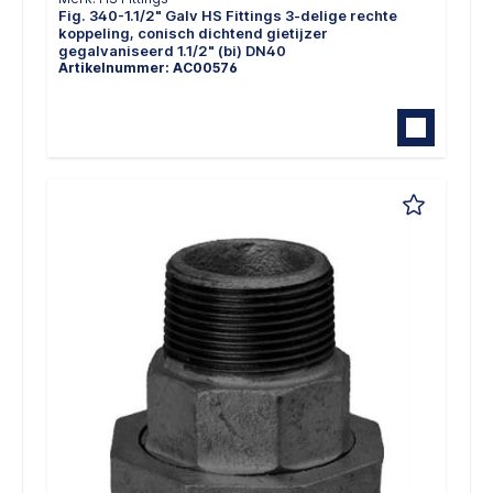
Fig. 340-1.1/2" Galv HS Fittings 3-delige rechte
koppeling, conisch dichtend gietijzer
gegalvaniseerd 1.1/2" (bi) DN40
Artikelnummer: AC00576