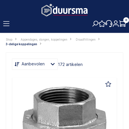
hoofdinhoud
0
Shop
Appendages, slangen, koppelingen
Draadfittingen
3-delige koppelingen
Aanbevolen
172 artikelen