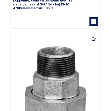
koppeling, conisch dichtend gietijzer
gegalvaniseerd 3/8" (bi x bu) DN10
Artikelnummer: AC00551