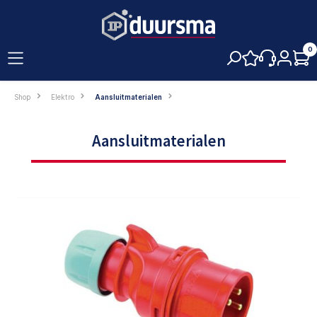
hoofdinhoud
0
Shop
Elektro
Aansluitmaterialen
Aansluitmaterialen