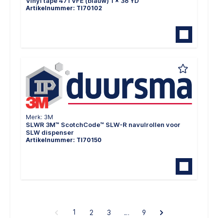
Vinyl tape 471 VFE (blauw) 1 x 36 YD
Artikelnummer: TI70102
Merk: 3M
SLWR 3M™ ScotchCode™ SLW-R navulrollen voor
SLW dispenser
Artikelnummer: TI70150
1
2
3
…
9