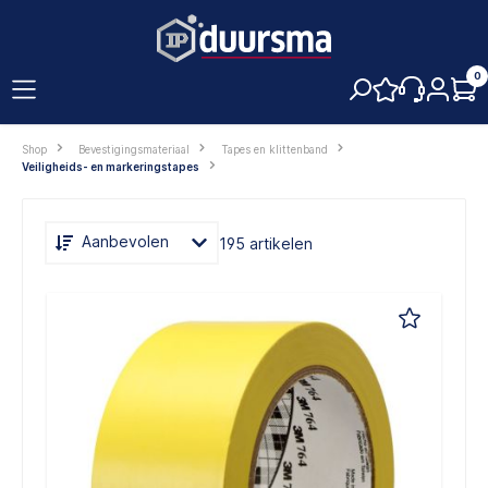
hoofdinhoud
0
Shop
Bevestigingsmateriaal
Tapes en klittenband
Veiligheids- en markeringstapes
Aanbevolen
195 artikelen