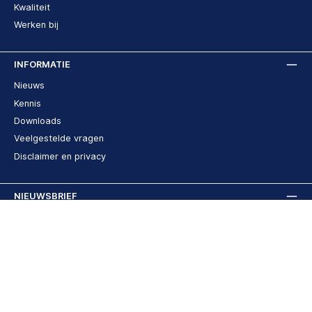
Kwaliteit
Werken bij
INFORMATIE
Nieuws
Kennis
Downloads
Veelgestelde vragen
Disclaimer en privacy
NIEUWSBRIEF
Meld je nu aan voor onze nieuwsbrief!
E-
mailadres
Deze site wordt beschermd door reCAPTCHA en de Google
Privacybeleid
en
Gebruiksvoorwaarden
zijn van toepassing.
Door verder te gaan bevestigt u dat u onze
privacyverklaring
hebt gelezen en onze
algemene voorwaarden
heeft geaccepteerd.