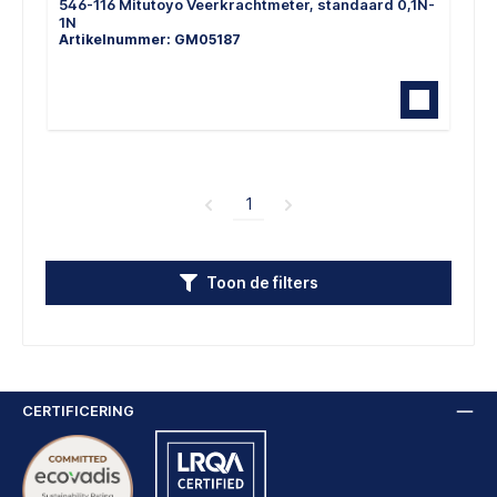
546-116 Mitutoyo Veerkrachtmeter, standaard 0,1N-
1N
Artikelnummer: GM05187
1
Toon de filters
CERTIFICERING