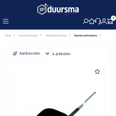
hoofdinhoud
0
Shop
Gereedschappen
Meetgereedschap
Veerkrachtmeters
Aanbevolen
4 artikelen