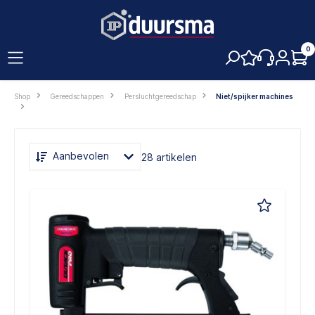
hoofdinhoud
0
Shop
Gereedschappen
Persluchtgereedschap
Niet/spijker machines
Aanbevolen
28 artikelen