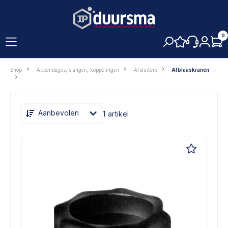
hoofdinhoud
0
Shop
Appendages, slangen, koppelingen
Afsluiters
Afblaaskranen
Aanbevolen
1 artikel