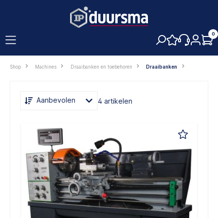
hoofdinhoud
0
Shop
Machines
Draaibanken en toebehoren
Draaibanken
Aanbevolen
4 artikelen