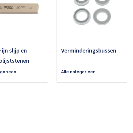
Fijn slijp en
Verminderingsbussen
olijststenen
egorieën
Alle categorieën