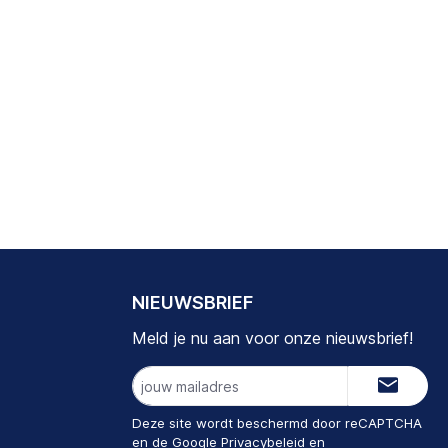
NIEUWSBRIEF
Meld je nu aan voor onze nieuwsbrief!
E-
mailadres
Deze site wordt beschermd door reCAPTCHA
en de Google
Privacybeleid
en