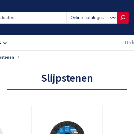
iken
s
Ord
jpstenen
Slijpstenen