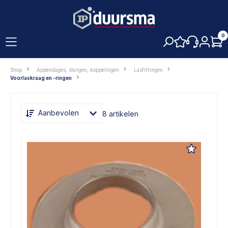
hoofdinhoud
0
Shop
Appendages, slangen, koppelingen
Lasfittingen
Voorlaskraag en -ringen
Aanbevolen
8 artikelen