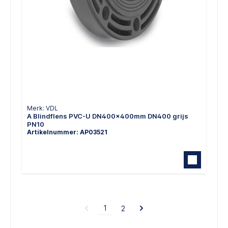
Merk: VDL
A Blindflens PVC-U DN400x400mm DN400 grijs
PN10
Artikelnummer: AP03521
1
2