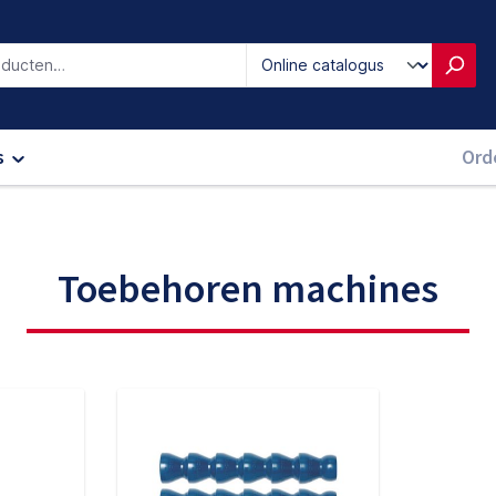
iken
s
Ord
Toebehoren machines