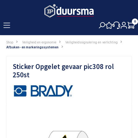
hoofdinhoud
0
Shop
Veiligheid en ergonomie
Veiligheidssignalering en verlichting
Afbaken- en markeringssystemen
Sticker Opgelet gevaar pic308 rol
250st
Afbeeldingengalerij overslaan