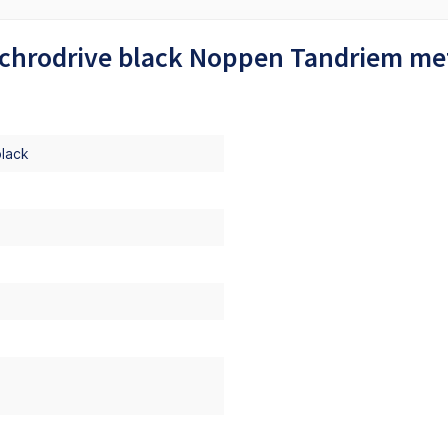
nchrodrive black Noppen Tandriem met
black