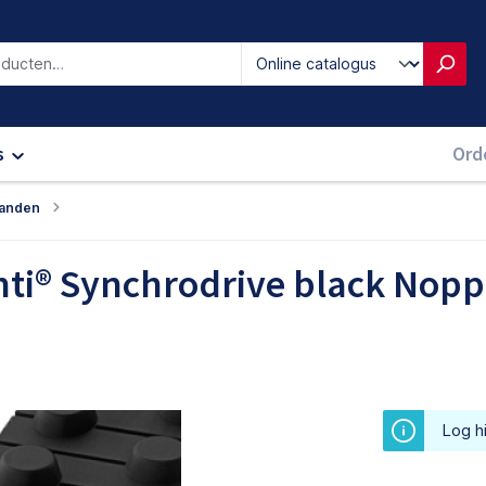
iken
s
Ord
anden
nti® Synchrodrive black Nop
Log hi