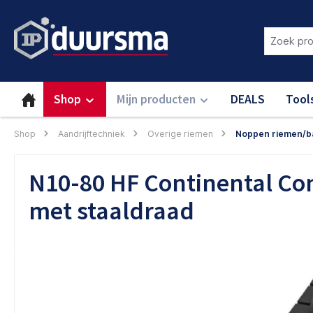
oekopdracht
Ga naar de hoofdnavigatie
Login om deze functie te gebru
Shop
Mijn producten
DEALS
Tool
Shop
Aandrijftechniek
Overige riemen
Noppen riemen/b
N10-80 HF Continental Co
met staaldraad
Afbeeldingengalerij overslaan