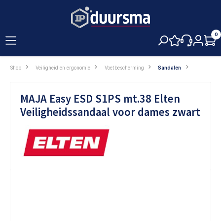
hoofdinhoud
0
Shop
Veiligheid en ergonomie
Voetbescherming
Sandalen
MAJA Easy ESD S1PS mt.38 Elten
Veiligheidssandaal voor dames zwart
Afbeeldingengalerij overslaan