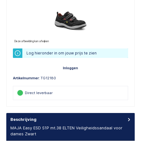
Deze afbeelding kan afwijken
Log hieronder in om jouw prijs te zien
Inloggen
Artikelnummer:
TG12180
Direct leverbaar
Beschrijving
MAJA Easy ESD S1P mt.38 ELTEN Veiligheidssandaal voor
dames Zwart