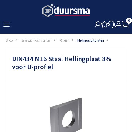
hoofdinhoud
0
Shop
Bevestigingsmateriaal
Ringen
Hellingsluitplaten
DIN434 M16 Staal Hellingplaat 8%
voor U-profiel
Afbeeldingengalerij overslaan