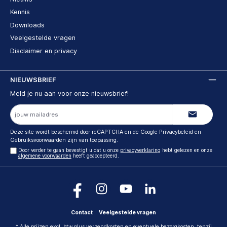
Kennis
Downloads
Veelgestelde vragen
Disclaimer en privacy
NIEUWSBRIEF
Meld je nu aan voor onze nieuwsbrief!
E-
mailadres
Deze site wordt beschermd door reCAPTCHA en de Google
Privacybeleid
en
Gebruiksvoorwaarden
zijn van toepassing.
Door verder te gaan bevestigt u dat u onze
privacyverklaring
hebt gelezen en onze
algemene voorwaarden
heeft geaccepteerd.
Contact
Veelgestelde vragen
* Alle prijzen excl. btw plus verzendkosten en eventuele bezorgkosten, tenzij