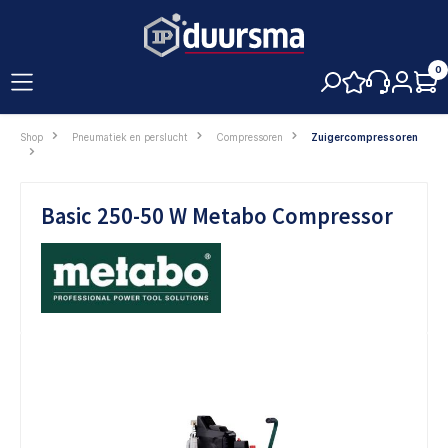
hoofdinhoud
0
Shop
Pneumatiek en perslucht
Compressoren
Zuigercompressoren
Basic 250-50 W Metabo Compressor
Afbeeldingengalerij overslaan