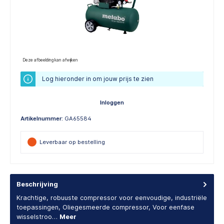
Deze afbeelding kan afwijken
Log hieronder in om jouw prijs te zien
Inloggen
Artikelnummer:
GA65584
Leverbaar op bestelling
Beschrijving
Krachtige, robuuste compressor voor eenvoudige, industriële
toepassingen, Oliegesmeerde compressor, Voor eenfase
wisselstroo…
Meer