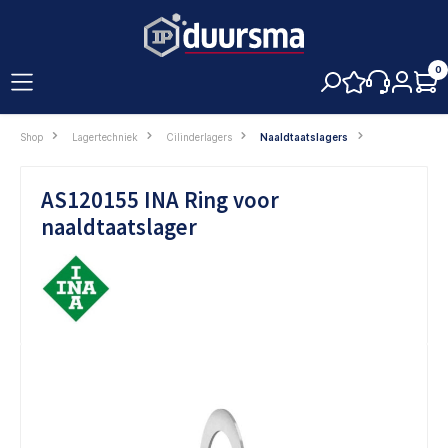
hoofdinhoud
0
Shop
Lagertechniek
Cilinderlagers
Naaldtaatslagers
AS120155 INA Ring voor
naaldtaatslager
Afbeeldingengalerij overslaan