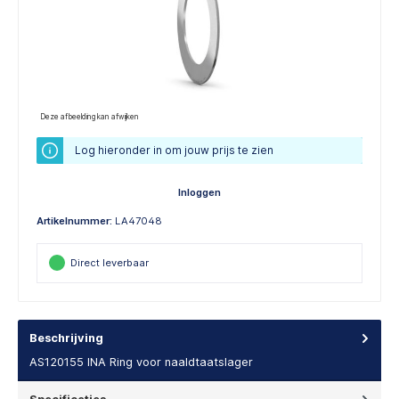
Deze afbeelding kan afwijken
Log hieronder in om jouw prijs te zien
Inloggen
Artikelnummer:
LA47048
Direct leverbaar
Beschrijving
AS120155 INA Ring voor naaldtaatslager